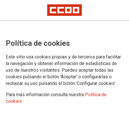
Política de cookies
Este sitio usa cookies propias y de terceros para facilitar
la navegación y obtener información de estadísticas de
uso de nuestros visitantes. Puedes aceptar todas las
cookies pulsando el botón 'Aceptar' o configurarlas o
rechazar su uso pulsando el botón 'Configurar cookies'
Para más información consulta nuestra
Política de
cookies
Amelia Pérez Álvarez, reelixida secretaria xeral do S.
N. de CCOO de Galicia
Aprobáronse resolucións en defensa do galego, da igualdade, os colectivos
LGTBI e a automoción e en contra do acoso e do proxecto de Altri en
Palas de Rei, entre outras.