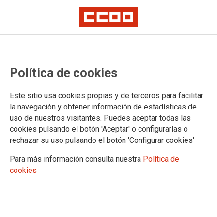
CCOO alerta do auxe da
Política de cookies
ultradereita e esíxelle á Xunta
políticas ambiciosas ante os retos
Este sitio usa cookies propias y de terceros para facilitar
sociais e económicos
la navegación y obtener información de estadísticas de
uso de nuestros visitantes. Puedes aceptar todas las
cookies pulsando el botón 'Aceptar' o configurarlas o
A primeira xornada do 13.º Congreso Nacional de CCOO
rechazar su uso pulsando el botón 'Configurar cookies'
rematou coa aprobación do informe balance da Comisión
Executiva Nacional saínte. Un mandato que comezou en
Para más información consulta nuestra
Política de
maio do 2021 e se caracterizou, no primeiro treit,o pola
cookies
emerxencia pospandemia. Deste xeito, o sindicato lamenta
que a sociedade galega e española non mellorase tras a
crise da covid-19 —como moitas voces agardaban—, senón
que se se produciu un auxe da ultradeireita, paralela ao