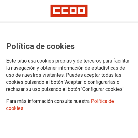
Comisións Obreiras celebra en
Política de cookies
Santiago o seu 13.º Congreso
Nacional baixo o lema
Este sitio usa cookies propias y de terceros para facilitar
«Avanzamos CCOO cambio»
la navegación y obtener información de estadísticas de
uso de nuestros visitantes. Puedes aceptar todas las
cookies pulsando el botón 'Aceptar' o configurarlas o
Os días 15 e 16 de maio, Santiago de Compostela acollerá o
rechazar su uso pulsando el botón 'Configurar cookies'
13.º Congreso Nacional de Comisións Obreiras de Galicia,
que terá lugar baixo o lema «Avanzamos CCOO cambio».
Para más información consulta nuestra
Política de
Durante estas dúas xornadas, 150 delegados e delegadas
cookies
farán balance do traballo do último mandato e decidirán as
liñas de actuación para os vindeiros anos, ademais de elixir a
nova dirección do sindicato.