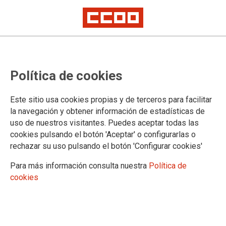
Dorinda González, nova secretaria
Política de cookies
xeral de CCOO de Ourense
Este sitio usa cookies propias y de terceros para facilitar
O V Congreso da Unión Intercomarcal de CCOO de Ourense-
la navegación y obtener información de estadísticas de
Valdeorrras elixiu este mércores a Dorinda González León
uso de nuestros visitantes. Puedes aceptar todas las
como nova secretaria xeral.
cookies pulsando el botón 'Aceptar' o configurarlas o
rechazar su uso pulsando el botón 'Configurar cookies'
06/03/2025.
Para más información consulta nuestra
Política de
cookies