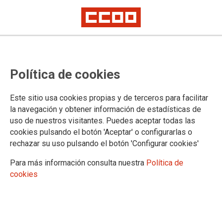
INFORMACIÓN
Política de cookies
Información previa ao Congreso
Información día 1
Este sitio usa cookies propias y de terceros para facilitar
Información día 2
la navegación y obtener información de estadísticas de
Executiva entrante
uso de nuestros visitantes. Puedes aceptar todas las
cookies pulsando el botón 'Aceptar' o configurarlas o
rechazar su uso pulsando el botón 'Configurar cookies'
DOCUMENTOS
Para más información consulta nuestra
Política de
cookies
Documentos congresuais
Documentos congresos comarcais
Unión Comarcal da Coruña
Documentos congresuais